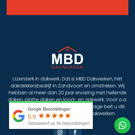
IJzersterk in dakwerk. Dat is MBD Dakwerken, hét
dakdekkersbedrijf in Zandvoort en omstreken. Wij
hebben al meer dan 20 jaar ervaring met hellende
daken, platte daken en lood- en zinkwerk. Voor o.a.
dakrenovatie, dakinspectie, daklekkage belt u dé
Google Beoordelingen
dakdekker uit Zandvoort: MBD Dakwerken.
5.0
Gebaseerd op 56 beoordelingen