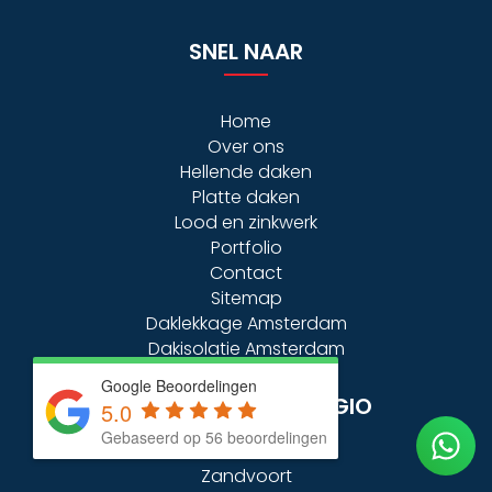
SNEL NAAR
Home
Over ons
Hellende daken
Platte daken
Lood en zinkwerk
Portfolio
Contact
Sitemap
Daklekkage Amsterdam
Dakisolatie Amsterdam
Google Beoordelingen
DAKDEKKER IN DE REGIO
5.0
Gebaseerd op 56 beoordelingen
Zandvoort