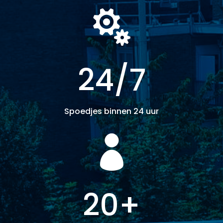

24/7
Spoedjes binnen 24 uur

20+