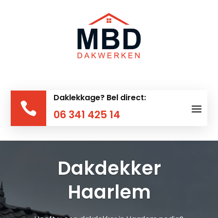
Daklekkage? Bel direct:

06 341 425 14
Dakdekker
Haarlem